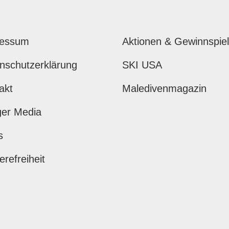
ressum
Aktionen & Gewinnspie
nschutzerklärung
SKI USA
akt
Maledivenmagazin
ger Media
s
erefreiheit