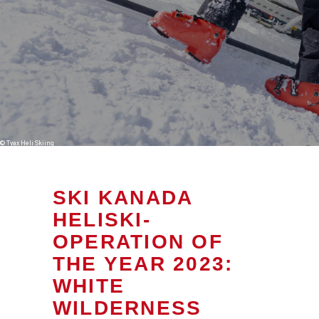
© Tyax Heli Skiing
SKI KANADA
HELISKI-
OPERATION OF
THE YEAR 2023:
WHITE
WILDERNESS