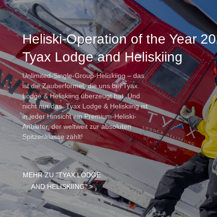
Heliski-Operation of the Year 2
Tyax Lodge and Heliskiing
Unlimited-Single-Group-Heliskiing – das
ist die Zauberformel, die uns bei Tyax
Lodge & Heliskiing überzeugt hat. Und
nicht nur das. Tyax Lodge & Heliskiing ist
in jeder Hinsicht ein Premium-Heliski-
Anbieter, der weltweit zur absoluten
Spitzenklasse zählt!
MEHR ZU "TYAX LODGE
AND HELISKIING" >