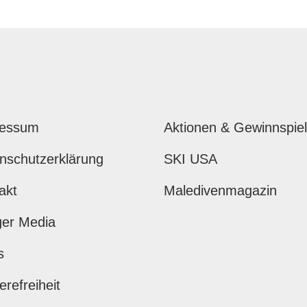
ressum
Aktionen & Gewinnspie
nschutzerklärung
SKI USA
akt
Maledivenmagazin
ger Media
s
erefreiheit