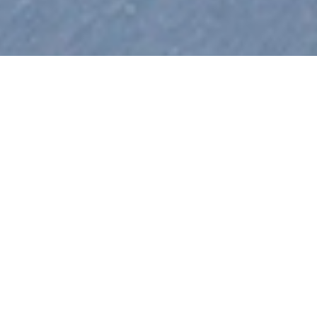
Andreas Hottenrott
HELISKIING:
TRAVELZONE
MIT HEISSEM W
HITE W
ILDERNESS-D