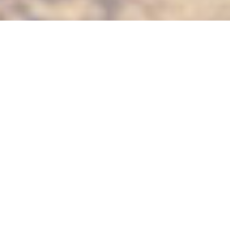
Brigita Krieger
MONT TREMBLANT
PLANT AB 2023
SKI-
WELTCUPRENNEN
Das Ski-Resort Mont
Tremblant in der Nähe der