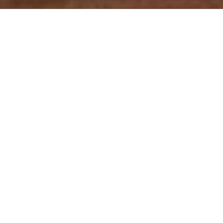
Bernhard Krieger
KANADA FÜHRT
CORONA-TEST
FÜR ALLE
EINREISENDE AN
AIRPORTS EIN
Skireisen nach Kanada
bleiben möglich, werden aber