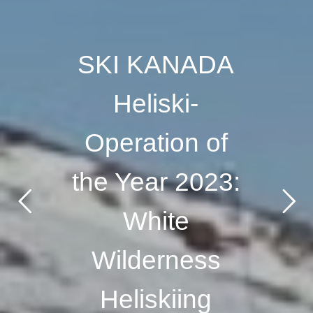
SKI KANADA
Heliski-
Operation of
the Year 2023:
White
Wilderness
Heliskiing