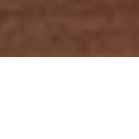
Bernhard Krieger
DER ULTIMATIVE
VERGLEICH:
HELISKIING VS.