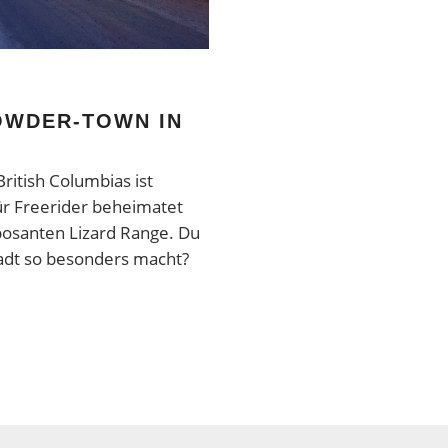
OWDER-TOWN IN
ritish Columbias ist
ür Freerider beheimatet
posanten Lizard Range. Du
Stadt so besonders macht?