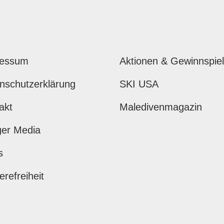
ressum
Aktionen & Gewinnspie
nschutzerklärung
SKI USA
akt
Maledivenmagazin
ger Media
s
erefreiheit