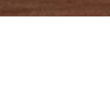
Lukas Scheid & DSLV Team
DIE HÄUFIGSTEN
FEHLER BEIM
STEILHANGFAHR
EN UND WIE
MAN SIE
VERMEIDET