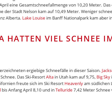
pril eine Gesamtschneefallmenge von 10,20 Meter. Das eb
e der Stadt Nelson kam auf 10,49 Meter. Weniger schneere
nz Alberta.
Lake Louise
im Banff Nationalpark kam aber i
SA HATTEN VIEL SCHNEE I
erzeichneten ergiebige Schneefälle in dieser Saison.
Jack
r Schnee. Das Ski-Resort
Alta
in Utah kam auf 9,75,
Big Sky
ornien freute sich im Ski Resort
Heavenly
am südlichen L
l
bis Anfang April 8,10 und in
Telluride
7,42 Meter Schnee