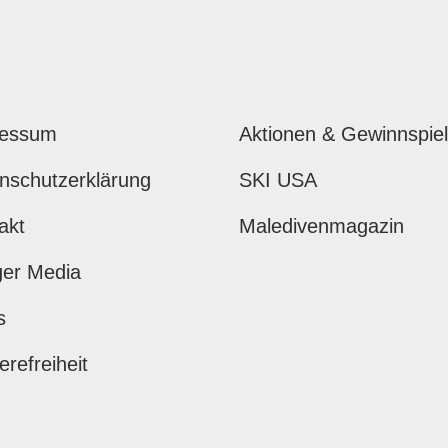
ressum
Aktionen & Gewinnspie
nschutzerklärung
SKI USA
akt
Maledivenmagazin
ger Media
s
erefreiheit