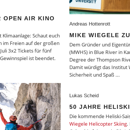
 OPEN AIR KINO
Andreas Hottenrott
MIKE WIEGELE Z
att Klimaanlage: Schaut euch
 im Freien auf der großen
Dem Gründer und Eigentüm
uli 3x2 Tickets für fünf
(MWHS) in Blue River in K
Gewinnspiel ist beendet.
Degree der Thompson River
Damit würdigt das Institut 
Sicherheit und Spaß
Lukas Scheid
50 JAHRE HELISK
Die kommende Heliski-Sai
Wiegele Helicopter Skiing
.