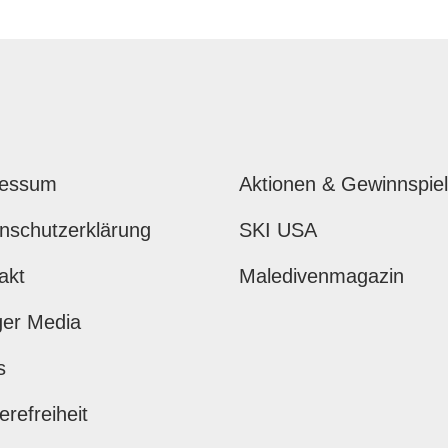
ressum
Aktionen & Gewinnspie
nschutzerklärung
SKI USA
akt
Maledivenmagazin
ger Media
s
erefreiheit