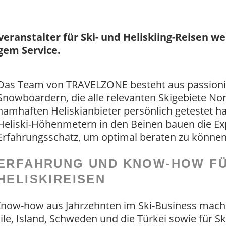
eranstalter für Ski- und Heliskiing-Reisen we
gem Service.
Das Team von TRAVELZONE besteht aus passionie
Snowboardern, die alle relevanten Skigebiete No
namhaften Heliskianbieter persönlich getestet h
Heliski-Höhenmetern in den Beinen bauen die Exp
Erfahrungsschatz, um optimal beraten zu können
ERFAHRUNG UND KNOW-HOW FÜ
HELISKIREISEN
 Know-how aus Jahrzehnten im Ski-Business mach
le, Island, Schweden und die Türkei sowie für Sk