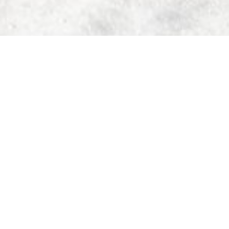
Luisa Kretzschmar
FRÜHLINGSSKIFA
HREN IN MONT-
TREMBLANT –
SAISON BIS 14.
APRIL