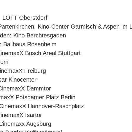
f: LOFT Oberstdorf
Partenkirchen: Kino-Center Garmisch & Aspen im
aden: Kino Berchtesgaden
: Ballhaus Rosenheim
CinemaxX Bosch Areal Stuttgart
edom
CinemaxX Freiburg
sar Kinocenter
: CinemaxX Dammtor
emaxX Potsdamer Platz Berlin
: CinemaxX Hannover-Raschplatz
inemaxX Isartor
 Cinemaxx Augsburg