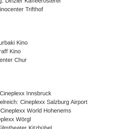
: Dinzler Kaffeerösterei
nocenter Trifthof
urbaki Kino
raff Kino
enter Chur
 Cineplexx Innsbruck
lreich: Cineplexx Salzburg Airport
 Cineplexx World Hohenems
eplexx Wörgl
Filmtheater Kitzbühel