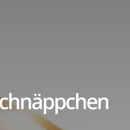
tle
Schnäppchen