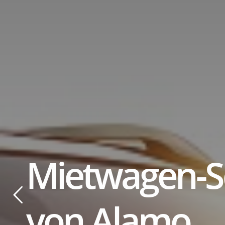
ti
Mietwagen-
von Alamo