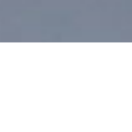
Bernhard Krieger
CHATTER CREEK
CATSKIING: FAST
WIE HELISKIING