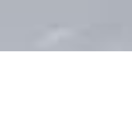
Bernhard Krieger
WO
TRAUMABFAHRT
EN ALLTAG SIND: