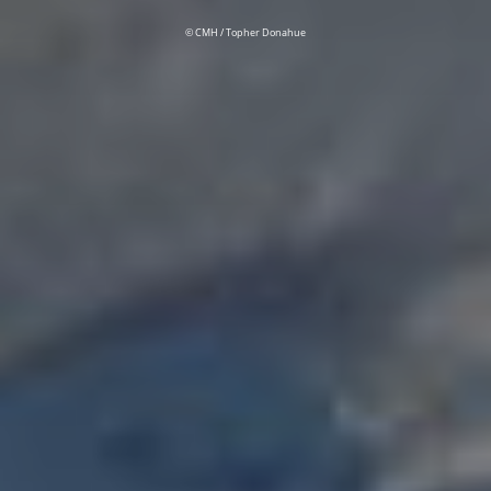
© CMH / Topher Donahue