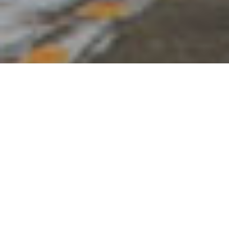
Brigita Krieger
CASTLE
MOUNTAIN:
KULT-SKIGEBIET
IM SÜDEN