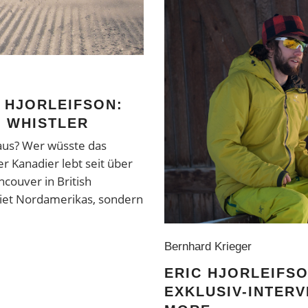
“ HJORLEIFSON:
N WHISTLER
 aus? Wer wüsste das
er Kanadier lebt seit über
ncouver in British
biet Nordamerikas, sondern
Bernhard Krieger
ERIC HJORLEIFSO
EXKLUSIV-INTERV