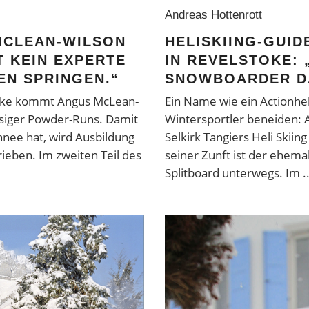
Andreas Hottenrott
MCLEAN-WILSON
HELISKIING-GUI
T KEIN EXPERTE
IN REVELSTOKE: 
EN SPRINGEN.“
SNOWBOARDER DA
lstoke kommt Angus McLean-
Ein Name wie ein Actionhe
ssiger Powder-Runs. Damit
Wintersportler beneiden: A
nee hat, wird Ausbildung
Selkirk Tangiers Heli Skiin
ieben. Im zweiten Teil des
seiner Zunft ist der ehem
Splitboard unterwegs. Im