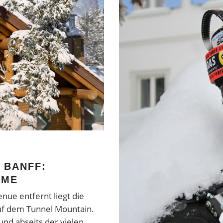
 BANFF:
RME
nue entfernt liegt die
uf dem Tunnel Mountain.
und abseits der vielen