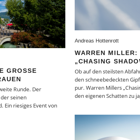
Andreas Hottenrott
WARREN MILLER:
„CHASING SHAD
 GROSSE H
Ob auf den steilsten Abfah
RAUEN
den schneebedeckten Gipfe
pur. Warren Millers „Chas
weite Runde. Der
den eigenen Schatten zu j
 der seinen
. Ein riesiges Event von