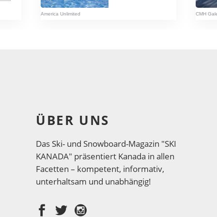
America Unlimited
CMH Gal
ÜBER UNS
Das Ski- und Snowboard-Magazin "SKI
KANADA" präsentiert Kanada in allen
Facetten – kompetent, informativ,
unterhaltsam und unabhängig!