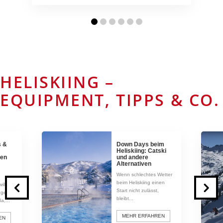
HELISKIING –
EQUIPMENT, TIPPS & CO.
s &
Down Days beim
Heliskiing: Catski
ren
und andere
Alternativen
Wenn schlechtes Wetter
beim Heliskiing einen
ill
Start nicht zulässt,
 geübt
bleibt...
a,...
MEHR ERFAHREN
EN