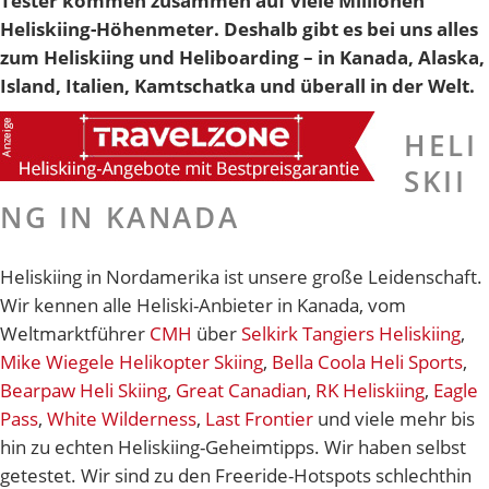
Tester kommen zusammen auf viele Millionen
Heliskiing-Höhenmeter. Deshalb gibt es bei uns alles
zum Heliskiing und Heliboarding – in Kanada, Alaska,
Island, Italien, Kamtschatka und überall in der Welt.
HELI
SKII
NG IN KANADA
Heliskiing in Nordamerika ist unsere große Leidenschaft.
Wir kennen alle Heliski-Anbieter in Kanada, vom
Weltmarktführer
CMH
über
Selkirk Tangiers Heliskiing
,
Mike Wiegele Helikopter Skiing
,
Bella Coola Heli Sports
,
Bearpaw Heli Skiing
,
Great Canadian
,
RK Heliskiing
,
Eagle
Pass
,
White Wilderness
,
Last Frontier
und viele mehr bis
hin zu echten Heliskiing-Geheimtipps. Wir haben selbst
getestet. Wir sind zu den Freeride-Hotspots schlechthin