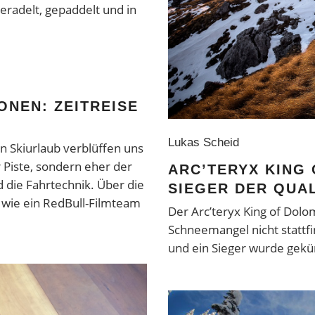
radelt, gepaddelt und in
ONEN: ZEITREISE
Lukas Scheid
 Skiurlaub verblüffen uns
 Piste, sondern eher der
ARC’TERYX KING
d die Fahrtechnik. Über die
SIEGER DER QUAL
, wie ein RedBull-Filmteam
Der Arc’teryx King of Dol
Schneemangel nicht stattfi
und ein Sieger wurde gekü