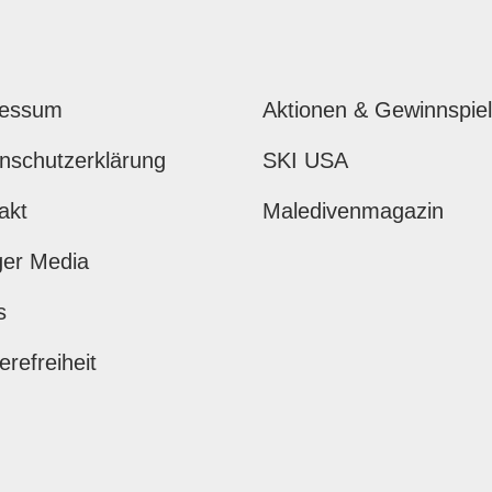
ressum
Aktionen & Gewinnspie
nschutzerklärung
SKI USA
akt
Maledivenmagazin
ger Media
s
erefreiheit